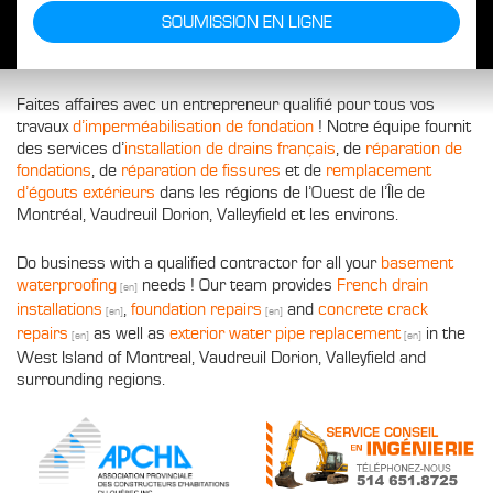
SOUMISSION EN LIGNE
Faites affaires avec un entrepreneur qualifié pour tous vos
travaux
d’imperméabilisation de fondation
! Notre équipe fournit
des services d’
installation de drains français
, de
réparation de
fondations
, de
réparation de fissures
et de
remplacement
d’égouts extérieurs
dans les régions de l’Ouest de l’Île de
Montréal, Vaudreuil Dorion, Valleyfield et les environs.
Do business with a qualified contractor for all your
basement
waterproofing
needs ! Our team provides
French drain
installations
,
foundation repairs
and
concrete crack
repairs
as well as
exterior water pipe replacement
in the
West Island of Montreal, Vaudreuil Dorion, Valleyfield and
surrounding regions.