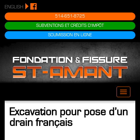
ENGLISH
514-651-8725
SUBVENTIONS ET CRÉDITS D’IMPÔT
SOUMISSION EN LIGNE
Toggle
naviga
Excavation pour pose d’un
drain français